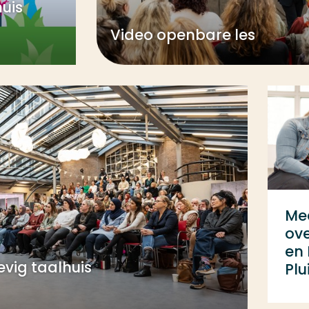
huis
Video openbare les
Mee
ove
en 
evig taalhuis
Plu