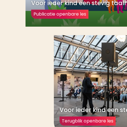
Voor ieder kind een stevig taal
Publicatie openbare les
Voor ieder kind een st
Terugblik openbare les