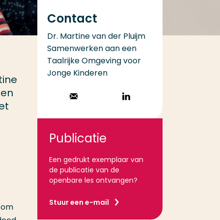
Contact
Dr. Martine van der Pluijm
Samenwerken aan een
Taalrijke Omgeving voor
Jonge Kinderen
tine
ten
Stuur een email
Volg op
et
LinkedIn
Publicatie
Een gedrukt exemplaar van
de publicatie van de
openbare les ontvangen?
Stuur een e-mail
d om