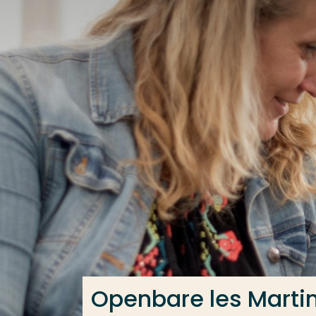
Ga direct naar de content
Veel gezocht
Opleiding
Contact
Openbare les Martin