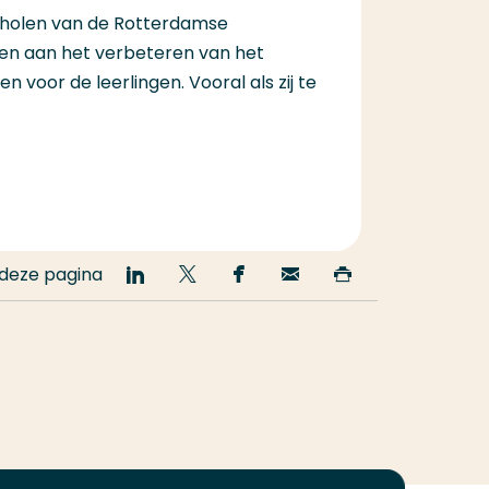
cholen van de Rotterdamse
en aan het verbeteren van het
n voor de leerlingen. Vooral als zij te
 deze pagina
Deel
Deel
Deel
Email
Print
op
op
op
deze
deze
LinkedIn
Twitter
Facebook
pagina
pagina