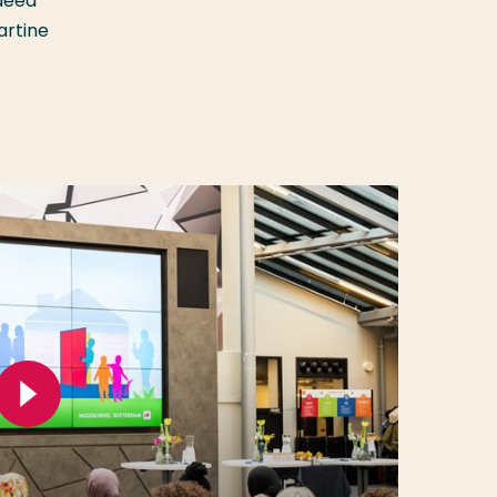
 deed
artine