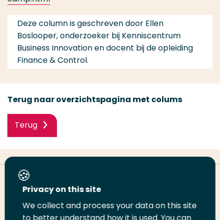
Deze column is geschreven door Ellen
Boslooper, onderzoeker bij Kenniscentrum
Business Innovation en docent bij de opleiding
Finance & Control.
Terug naar overzichtspagina met colums
Terug
Deel deze pagina
Privacy on this site
We collect and process your data on this site
Deel
to better understand how it is used. You can
Deel
Deel
Email
Print