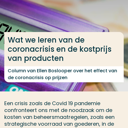
Ga direct naar de content
... > Wat we leren van de coronacrisis en de kostpri
Wat we leren van de
Veel gezocht
coronacrisis en de kostprijs
Opleiding
van producten
Contact
Column van Ellen Boslooper over het effect van
de coronacrisis op prijzen
Een crisis zoals de Covid 19 pandemie
confronteert ons met de noodzaak om de
kosten van beheersmaatregelen, zoals een
strategische voorraad van goederen, in de