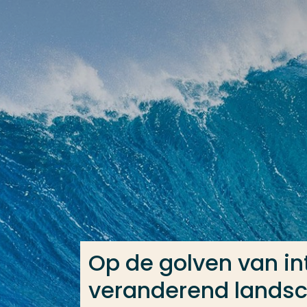
Ga direct naar de content
Veel gezocht
Opleiding
Contact
Op de golven van in
veranderend lands