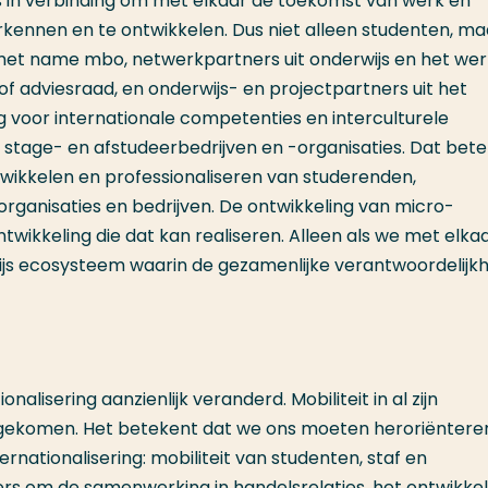
rs in verbinding om met elkaar de toekomst van werk en
rkennen en te ontwikkelen. Dus niet alleen studenten, ma
et name mbo, netwerkpartners uit onderwijs en het wer
 adviesraad, en onderwijs- en projectpartners uit het
g voor internationale competenties en interculturele
 stage- en afstudeerbedrijven en -organisaties. Dat bet
twikkelen en professionaliseren van studerenden,
ganisaties en bedrijven. De ontwikkeling van micro-
ntwikkeling die dat kan realiseren. Alleen als we met elkaa
ijs ecosysteem waarin de gezamenlijke verantwoordelijkh
alisering aanzienlijk veranderd. Mobiliteit in al zijn
 gekomen. Het betekent dat we ons moeten heroriëntere
rnationalisering: mobiliteit van studenten, staf en
s om de samenwerking in handelsrelaties, het ontwikke