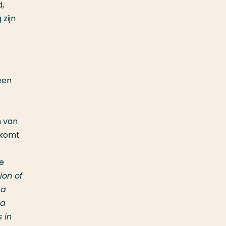
,
zijn
een
n van
e komt
e
ion of
 a
 a
 in