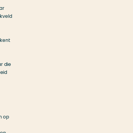
ar
kveld
ekent
r die
eid
n op
len