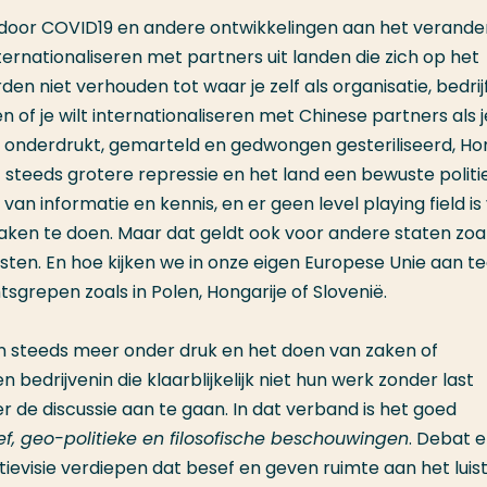
 door COVID19 en andere ontwikkelingen aan het verander
 internationaliseren met partners uit landen die zich op het
n niet verhouden tot waar je zelf als organisatie, bedrijf
n of je wilt internationaliseren met Chinese partners als j
onderdrukt, gemarteld en gedwongen gesteriliseerd, Ho
t steeds grotere repressie en het land een bewuste politi
n informatie en kennis, en er geen level playing field is
aken te doen. Maar dat geldt ook voor andere staten zoa
sten. En hoe kijken we in onze eigen Europese Unie aan t
grepen zoals in Polen, Hongarije of Slovenië.
an steeds meer onder druk en het doen van zaken of
edrijvenin die klaarblijkelijk niet hun werk zonder last
 de discussie aan te gaan. In dat verband is het goed
ef, geo-politieke en filosofische beschouwingen
. Debat 
tievisie verdiepen dat besef en geven ruimte aan het luis