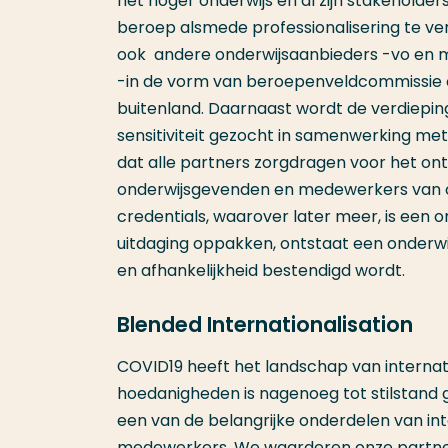
het hoger onderwijs en al zijn stakeholde
beroep alsmede professionalisering te ve
ook andere onderwijsaanbieders -vo en m
-in de vorm van beroepenveldcommissie of
buitenland. Daarnaast wordt de verdiepin
sensitiviteit gezocht in samenwerking met
dat alle partners zorgdragen voor het on
onderwijsgevenden en medewerkers van or
credentials, waarover later meer, is een o
uitdaging oppakken, ontstaat een onderw
en afhankelijkheid bestendigd wordt.
Blended Internationalisation
COVID19 heeft het landschap van internation
hoedanigheden is nagenoeg tot stilstand
een van de belangrijke onderdelen van inte
medewerkers. We waarderen onze partner