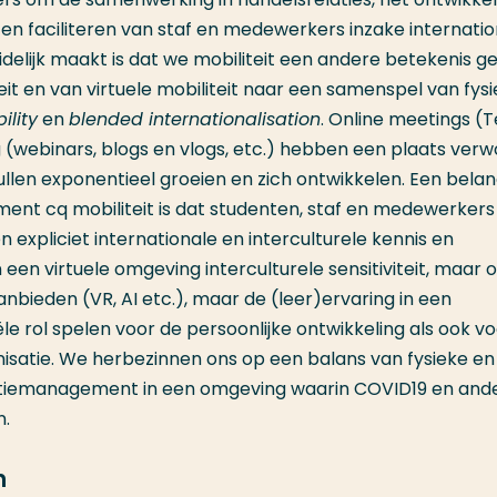
 faciliteren van staf en medewerkers inzake internatio
elijk maakt is dat we mobiliteit een andere betekenis g
teit en van virtuele mobiliteit naar een samenspel van fys
lity
en
blended internationalisation
. Online meetings (
ng (webinars, blogs en vlogs, etc.) hebben een plaats ver
ullen exponentieel groeien en zich ontwikkelen. Een belang
ent cq mobiliteit is dat studenten, staf en medewerkers 
 expliciet internationale en interculturele kennis en
 een virtuele omgeving interculturele sensitiviteit, maar 
nbieden (VR, AI etc.), maar de (leer)ervaring in een
ële rol spelen voor de persoonlijke ontwikkeling als ook v
isatie. We herbezinnen ons op een balans van fysieke en
relatiemanagement in een omgeving waarin COVID19 en and
n.
n