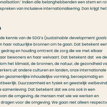
nalisation.
’ Indien alle belanghebbenden een stem en ro
spreken van inclusieve internationalisering. Dan krijgt het
n
 de kennis van de SDG’s (
sustainable development goals
n haar natuurlijke bronnen om te gaan. Dat betekent ee
n gedrag en houding omtrent de zorg die we met elkaar
haar bewoners en haar welvaart. Dat betekent dat we de
om het klimaat, de bronnen, de natuur, de gezondheid v
kers uit andere culturen en landen, onze internationale
en gezamenlijke inhoudelijke vorming, beroepsmatig en
nontbeerlijk. Duurzaamheid en fysiek en geestelijk welbevin
ze samenleving. Dat betekent dat we ons ook in een
jn van die omgeving, de mensen met wie we werken en
dragen voor die omgeving. We gaan niet alleen respectvo