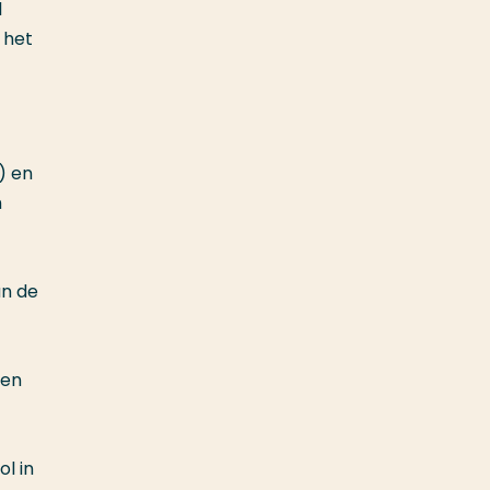
l
 het
) en
n
an de
den
l in