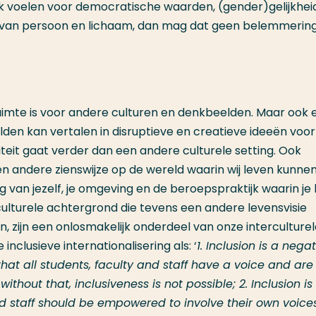
jk voelen voor democratische waarden, (gender)gelijkheid
id van persoon en lichaam, dan mag dat geen belemmering 
ruimte is voor andere culturen en denkbeelden. Maar ook 
en kan vertalen in disruptieve en creatieve ideeën voor
viteit gaat verder dan een andere culturele setting. Ook
 andere zienswijze op de wereld waarin wij leven kunne
ng van jezelf, je omgeving en de beroepspraktijk waarin j
lturele achtergrond die tevens een andere levensvisie
 zijn een onlosmakelijk onderdeel van onze interculturel
clusieve internationalisering als: ‘
1. Inclusion is a negat
hat all students, faculty and staff have a voice and are
thout that, inclusiveness is not possible; 2. Inclusion is
nd staff should be empowered to involve their own voices