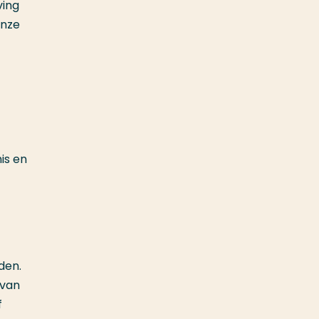
ving
onze
is en
den.
 van
f