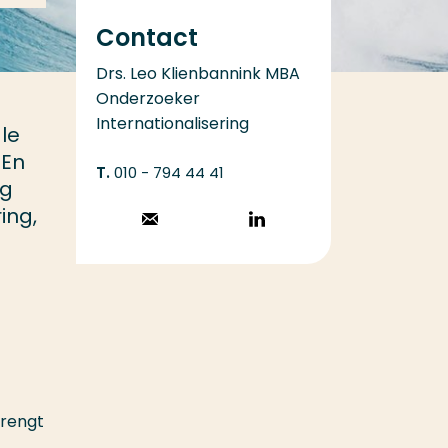
Contact
Drs. Leo Klienbannink MBA
Onderzoeker
Internationalisering
le
 En
010 - 794 44 41
ng
ing,
Stuur een email
Volg op
LinkedIn
brengt