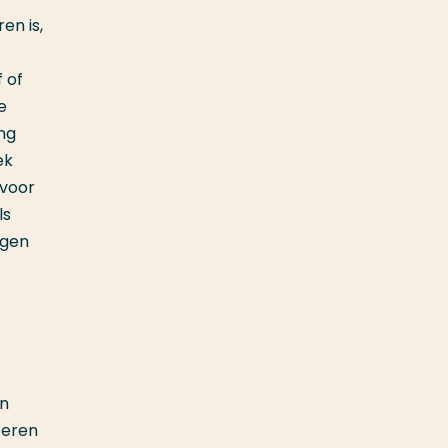
en is,
 of
e
ng
ek
 voor
ls
egen
en
teren