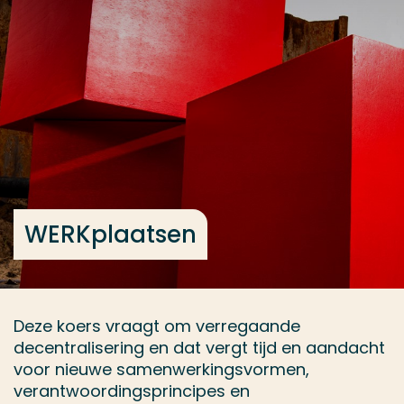
Ga direct naar de content
... > WERKplaatsen
Veel gezocht
Opleiding
Contact
WERKplaatsen
Deze koers vraagt om verregaande
decentralisering en dat vergt tijd en aandacht
voor nieuwe samenwerkingsvormen,
verantwoordingsprincipes en