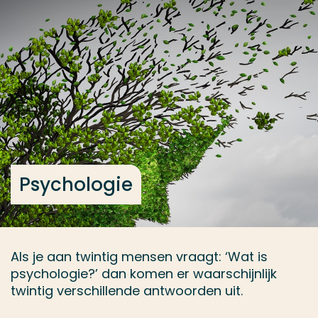
Ga direct naar de content
... > Onderwerp kiezen
Veel gezocht
Opleiding
Contact
Psychologie
Als je aan twintig mensen vraagt: ‘Wat is
psychologie?’ dan komen er waarschijnlijk
twintig verschillende antwoorden uit.