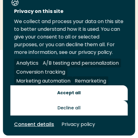
Deel deze pagina
Privacy on this site
We collect and process your data on this site
Deel
to better understand how it is used. You can
Deel
Deel
Email
Print
give your consent to all or selected
op
op
op
deze
deze
purposes, or you can decline them all. For
LinkedIn
Twitter
Facebook
pagina
pagina
more information, see our privacy policy.
Volg
Analytics
Volg
Volg
A/B testing and personalization
Volg
ons
ons
ons
ons
Conversion tracking
Juridisch
Security
A-Z Index
Contact
op
op
op
op
Marketing automation
Remarketing
LinkedIn
Facebook
YouTube
Instagram
Leveranciers
Accept all
Decline all
Toekomstmakers
Consent details
Privacy policy
© 2026 Hogeschool Rotterdam. Alle rechten voorbehouden.