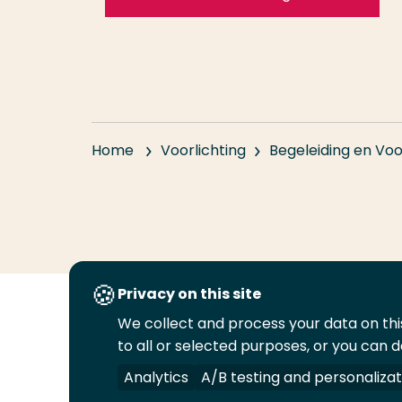
Home
Voorlichting
Begeleiding en Voo
Privacy on this site
We collect and process your data on this
Volg
Volg
Volg
Volg
to all or selected purposes, or you can d
ons
ons
ons
ons
Juridisch
Security
A-Z Index
C
op
op
op
op
Analytics
A/B testing and personalizat
LinkedIn
Facebook
YouTube
Instagram