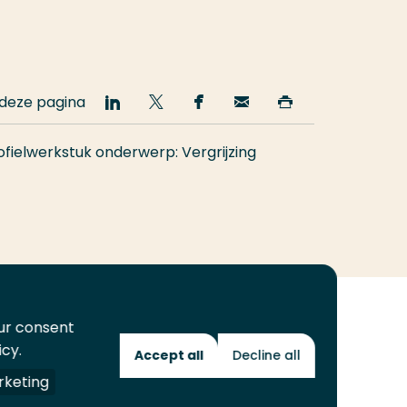
 deze pagina
Deel
Deel
Deel
Email
Print
op
op
op
deze
deze
LinkedIn
Twitter
Facebook
pagina
pagina
ofielwerkstuk onderwerp: Vergrijzing
our consent
icy.
Accept all
Decline all
Toekomstmakers
keting