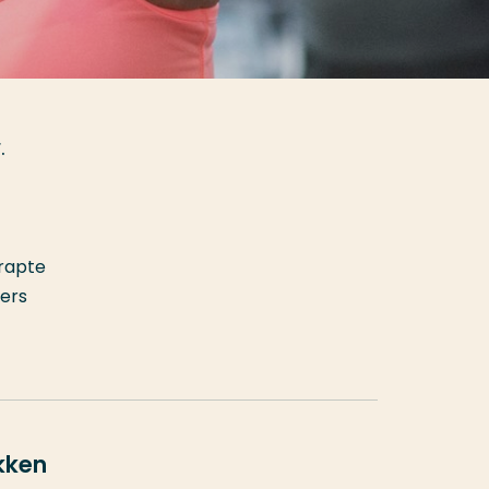
.
t
krapte
ers
kken