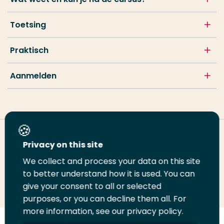
Toetsing
Praktisch
Aanmelden
Deel deze pagina
Privacy on this site
We collect and process your data on this site
Deel
to better understand how it is used. You can
Deel
Deel
Email
Print
give your consent to all or selected
op
op
op
deze
deze
purposes, or you can decline them all. For
LinkedIn
Twitter
Facebook
pagina
pagina
more information, see our privacy policy.