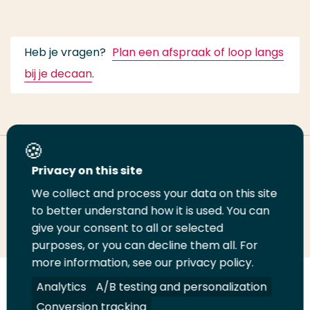
Heb je vragen?
Plan een afspraak of loop langs
bij je decaan
.
Deel deze pagina
Privacy on this site
We collect and process your data on this site
Deel
to better understand how it is used. You can
Deel
Deel
Email
Print
give your consent to all or selected
op
op
op
deze
deze
purposes, or you can decline them all. For
LinkedIn
Twitter
Facebook
pagina
pagina
more information, see our privacy policy.
Volg
Analytics
Volg
Volg
A/B testing and personalization
Volg
ons
ons
ons
ons
Conversion tracking