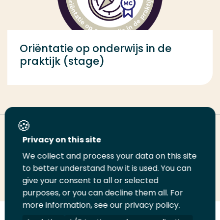
Oriëntatie op onderwijs in de
praktijk (stage)
Deel deze pagina
Privacy on this site
We collect and process your data on this site
to better understand how it is used. You can
Deel
Deel
Deel
Email
Print
give your consent to all or selected
op
op
op
deze
deze
purposes, or you can decline them all. For
LinkedIn
Twitter
Facebook
pagina
pagina
more information, see our privacy policy.