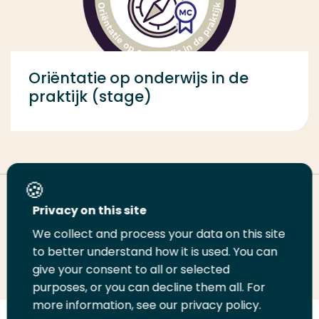
Oriëntatie op onderwijs in de
praktijk (stage)
Deel deze pagina
Privacy on this site
We collect and process your data on this site
Deel
to better understand how it is used. You can
Deel
Deel
Email
Print
give your consent to all or selected
op
op
op
deze
deze
purposes, or you can decline them all. For
LinkedIn
Twitter
Facebook
pagina
pagina
more information, see our privacy policy.