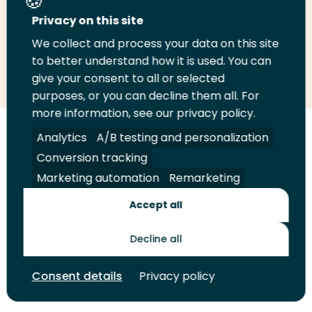
Deel deze pagina
Privacy on this site
We collect and process your data on this site
Deel
to better understand how it is used. You can
Deel
Deel
Email
Print
give your consent to all or selected
op
op
op
deze
deze
purposes, or you can decline them all. For
LinkedIn
Twitter
Facebook
pagina
pagina
more information, see our privacy policy.
Volg
Analytics
Volg
Volg
A/B testing and personalization
Volg
ons
ons
ons
ons
Conversion tracking
Juridisch
Security
A-Z Index
Contact
op
op
op
op
Marketing automation
Remarketing
LinkedIn
Facebook
YouTube
Instagram
Leveranciers
Accept all
Decline all
Toekomstmakers
Consent details
Privacy policy
© 2026 Hogeschool Rotterdam. Alle rechten voorbehouden.