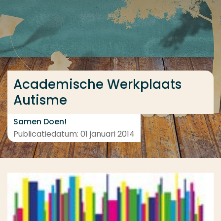
Ga direct naar de content
... > Medewerkers
Veel gezocht
Academische Werkplaats
Opleiding
Autisme
Contact
Samen Doen!
Publicatiedatum: 01 januari 2014