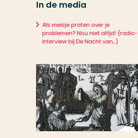
In de media
Als meisje praten over je
problemen? Nou niet altijd! (radio-
interview bij De Nacht van...)