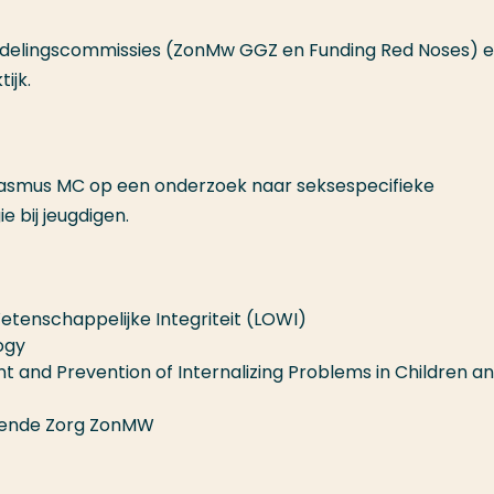
oordelingscommissies (ZonMw GGZ en Funding Red Noses) e
ijk.
Erasmus MC op een onderzoek naar seksespecifieke
 bij jeugdigen.
etenschappelijke Integriteit (LOWI)
logy
t and Prevention of Internalizing Problems in Children a
sende Zorg ZonMW