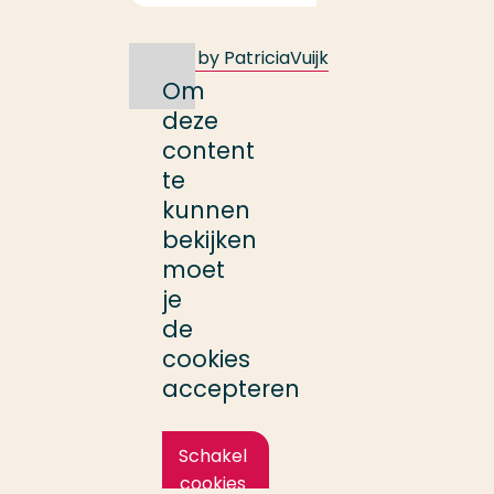
Tweets by PatriciaVuijk
Om
deze
content
te
kunnen
bekijken
moet
je
de
cookies
accepteren
Schakel
cookies