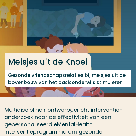
Ga direct naar de content
... > Meisjes uit de Knoei
Veel gezocht
Opleiding
Meisjes uit de Knoei
Contact
Gezonde vriendschapsrelaties bij meisjes uit de
bovenbouw van het basisonderwijs stimuleren
Multidisciplinair ontwerpgericht interventie-
onderzoek naar de effectiviteit van een
gepersonaliseerd eMentalHealth
interventieprogramma om gezonde