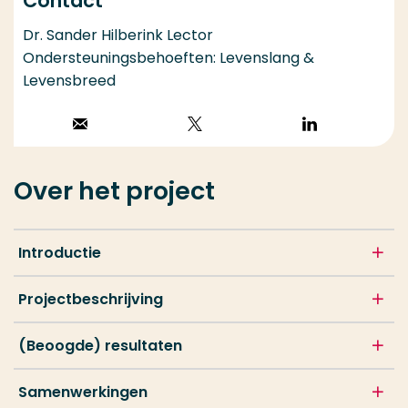
Contact
Dr. Sander Hilberink Lector
Ondersteuningsbehoeften: Levenslang &
Levensbreed
Stuur een email
Volg op X
Volg op
LinkedIn
Over het project
Introductie
Projectbeschrijving
(Beoogde) resultaten
Samenwerkingen