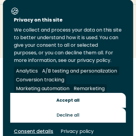
Deel deze pagina
Privacy on this site
We collect and process your data on this site
to better understand how it is used. You can
Deel
Deel
Deel
Email
Print
give your consent to all or selected
op
op
op
deze
deze
purposes, or you can decline them all. For
LinkedIn
Twitter
Facebook
pagina
pagina
more information, see our privacy policy.
Analytics
A/B testing and personalization
Volg
Volg
Volg
Volg
ons
ons
ons
ons
Conversion tracking
Juridisch
Security
A-Z Index
Contact
op
op
op
op
Marketing automation
Remarketing
LinkedIn
Facebook
YouTube
Instagram
Leveranciers
Accept all
Decline all
Toekomstmakers
Consent details
Privacy policy