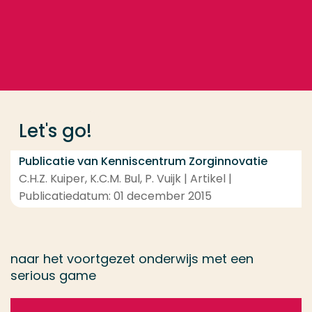
Ga direct naar de content
... > Let's go!
Veel gezocht
Opleiding
Let's go!
Contact
Publicatie van Kenniscentrum Zorginnovatie
C.H.Z. Kuiper, K.C.M. Bul, P. Vuijk | Artikel |
Publicatiedatum: 01 december 2015
naar het voortgezet onderwijs met een
serious game