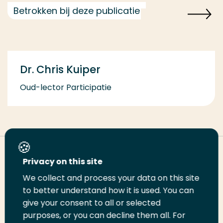
Betrokken bij deze publicatie
Dr. Chris Kuiper
Oud-lector Participatie
Deel deze pagina
Privacy on this site
We collect and process your data on this site
Deel
to better understand how it is used. You can
Deel
Deel
Email
Print
give your consent to all or selected
op
op
op
deze
deze
purposes, or you can decline them all. For