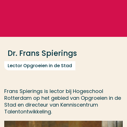
Ga direct naar de content
... > Dr. Frans Spierings
Veel gezocht
Opleiding
Dr. Frans Spierings
Contact
Lector Opgroeien in de Stad
Frans Spierings is lector bij Hogeschool
Rotterdam op het gebied van Opgroeien in de
Stad en directeur van Kenniscentrum
Talentontwikkeling.