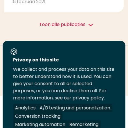
15 februari 2021
Toon alle publicaties
Deel deze pagina
Privacy on this site
We collect and process your data on this site
to better understand how it is used. You can
Deel
Deel
Deel
Email
Print
give your consent to all or selected
op
op
op
deze
deze
purposes, or you can decline them all. For
LinkedIn
Twitter
Facebook
pagina
pagina
more information, see our privacy policy.
Analytics
A/B testing and personalization
Volg
Volg
Volg
Volg
ons
ons
ons
ons
Conversion tracking
Juridisch
Security
A-Z Index
Contact
op
op
op
op
Marketing automation
Remarketing