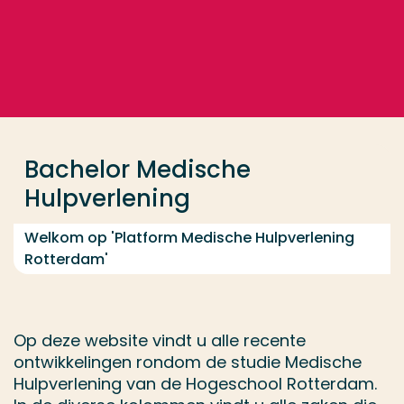
Ga direct naar de content
... > Bachelor Medische Hulpverlening
Veel gezocht
Opleiding
Bachelor Medische
Contact
Hulpverlening
Welkom op 'Platform Medische Hulpverlening
Rotterdam'
Op deze website vindt u alle recente
ontwikkelingen rondom de studie Medische
Hulpverlening van de Hogeschool Rotterdam.