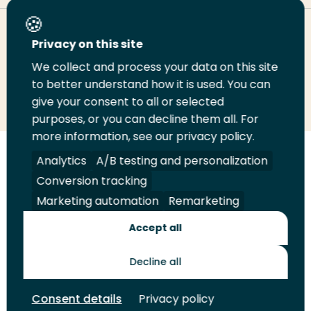
Deel deze pagina
Privacy on this site
We collect and process your data on this site
to better understand how it is used. You can
Deel
Deel
Deel
Email
Print
give your consent to all or selected
op
op
op
deze
deze
purposes, or you can decline them all. For
LinkedIn
Twitter
Facebook
pagina
pagina
more information, see our privacy policy.
Analytics
A/B testing and personalization
Volg
Volg
Volg
Volg
ons
ons
ons
ons
Conversion tracking
Juridisch
Security
A-Z Index
Contact
op
op
op
op
Marketing automation
Remarketing
LinkedIn
Facebook
YouTube
Instagram
Leveranciers
Accept all
Decline all
Toekomstmakers
Consent details
Privacy policy