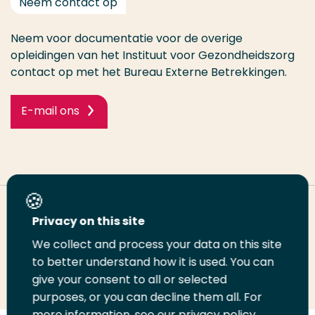
Neem contact op
Neem voor documentatie voor de overige
opleidingen van het Instituut voor Gezondheidszorg
contact op met het Bureau Externe Betrekkingen.
E-mail ons
Deel deze pagina
Privacy on this site
We collect and process your data on this site
Deel
to better understand how it is used. You can
Deel
Deel
Email
Print
give your consent to all or selected
op
op
op
deze
deze
purposes, or you can decline them all. For
LinkedIn
Twitter
Facebook
pagina
pagina
more information, see our privacy policy.