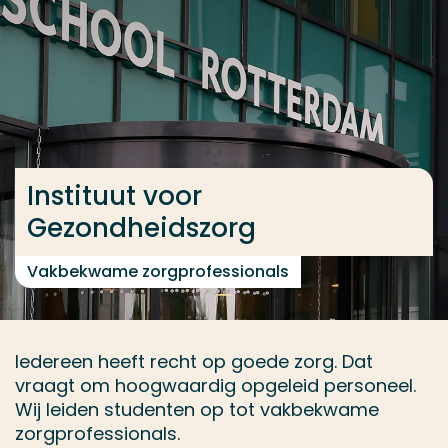
Ga direct naar de content
... > Informatie per opleiding
Veel gezocht
Opleiding
Instituut voor
Contact
Gezondheidszorg
Vakbekwame zorgprofessionals
Iedereen heeft recht op goede zorg. Dat
vraagt om hoogwaardig opgeleid personeel.
Wij leiden studenten op tot vakbekwame
zorgprofessionals.