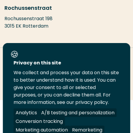
Rochussenstraat
Rochussenstraat 198
3015 EK Rotterdam
Deel deze pagina
Privacy on this site
We collect and process your data on this site
Deel
to better understand how it is used. You can
Deel
Deel
Email
Print
give your consent to all or selected
op
op
op
deze
deze
purposes, or you can decline them all. For
LinkedIn
Twitter
Facebook
pagina
pagina
more information, see our privacy policy.
Volg
Analytics
Volg
Volg
A/B testing and personalization
Volg
ons
ons
ons
ons
Conversion tracking
Juridisch
Security
A-Z Index
Contact
op
op
op
op
Marketing automation
Remarketing