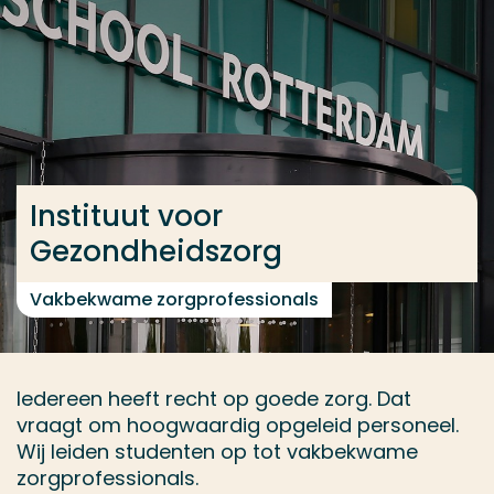
Ga direct naar de content
... > Contact
Veel gezocht
Opleiding
Instituut voor
Contact
Gezondheidszorg
Vakbekwame zorgprofessionals
Iedereen heeft recht op goede zorg. Dat
vraagt om hoogwaardig opgeleid personeel.
Wij leiden studenten op tot vakbekwame
zorgprofessionals.