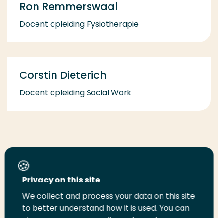
Ron Remmerswaal
Docent opleiding Fysiotherapie
Corstin Dieterich
Docent opleiding Social Work
Deel deze pagina
Privacy on this site
We collect and process your data on this site
Deel
to better understand how it is used. You can
Deel
Deel
Email
Print