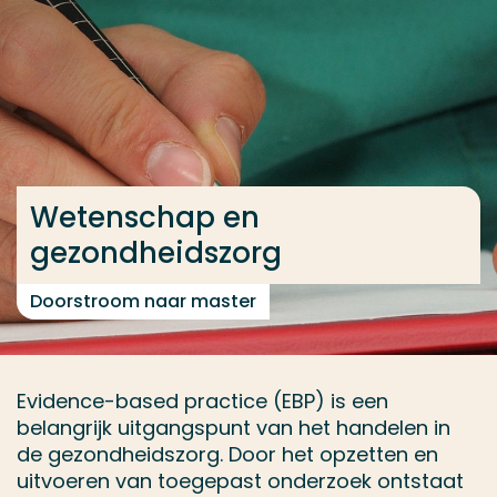
Ga direct naar de content
... > Zorginnovatie
Veel gezocht
Opleiding
Wetenschap en
Contact
gezondheidszorg
Doorstroom naar master
Evidence-based practice (EBP) is een
belangrijk uitgangspunt van het handelen in
de gezondheidszorg. Door het opzetten en
uitvoeren van toegepast onderzoek ontstaat