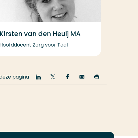
Kirsten van den Heuij MA
Hoofddocent Zorg voor Taal
 deze pagina
Deel
Deel
Deel
Email
Print
op
op
op
deze
deze
LinkedIn
Twitter
Facebook
pagina
pagina