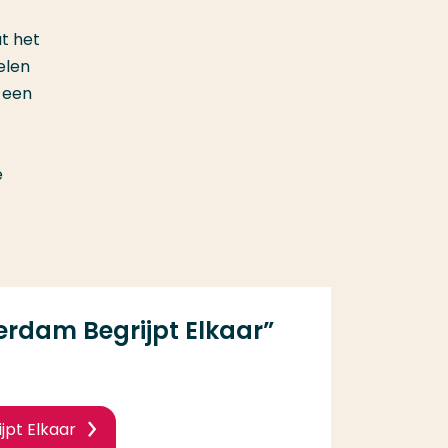
t het
elen
 een
e
terdam Begrijpt Elkaar”
jpt Elkaar