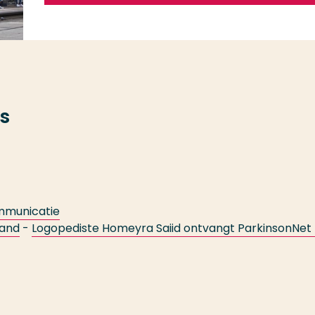
s
ommunicatie
land
-
Logopediste Homeyra Saiid ontvangt ParkinsonNet l