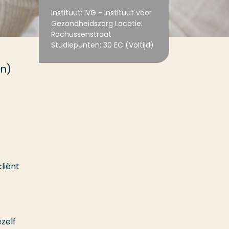
Instituut: IVG - Instituut voor
Gezondheidszorg Locatie:
Rochussenstraat
Studiepunten: 30 EC (Voltijd)
en)
liënt
zelf