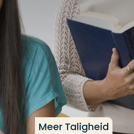
Ga direct naar de content
Veel gezocht
Opleiding
Contact
Meer Taligheid