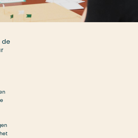
n de
ar
een
de
gen
 het