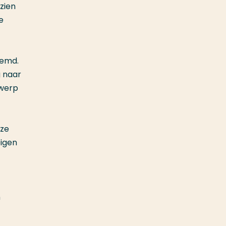
zien
e
oemd.
g naar
rwerp
eze
eigen
n