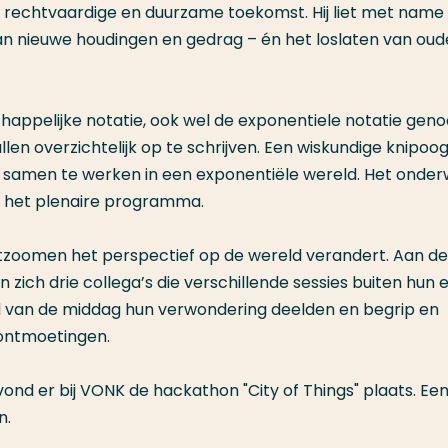
 rechtvaardige en duurzame toekomst. Hij liet met name 
an nieuwe houdingen en gedrag – én het loslaten van oud
happelijke notatie, ook wel de exponentiele notatie gen
len overzichtelijk op te schrijven. Een wiskundige knipoo
m samen te werken in een exponentiële wereld. Het onde
an het plenaire programma.
uitzoomen het perspectief op de wereld verandert. Aan d
zich drie collega’s die verschillende sessies buiten hun 
eel van de middag hun verwondering deelden en begrip en
 ontmoetingen.
vond er bij VONK de hackathon "City of Things" plaats. Ee
n.