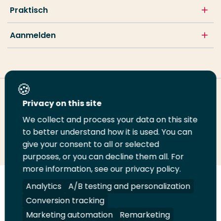
Praktisch
Aanmelden
Deel deze pagina
Privacy on this site
We collect and process your data on this site
Deel
to better understand how it is used. You can
Deel
Deel
Email
Print
give your consent to all or selected
op
op
op
deze
deze
purposes, or you can decline them all. For
LinkedIn
Twitter
Facebook
pagina
pagina
more information, see our privacy policy.
Volg
Analytics
Volg
Volg
A/B testing and personalization
Volg
ons
ons
ons
ons
Conversion tracking
Juridisch
Security
A-Z Index
Contact
op
op
op
op
Marketing automation
Remarketing