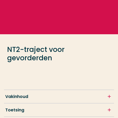
Ga direct naar de content
... > NT2-traject voor gevorderden
Veel gezocht
Opleiding
NT2-traject voor
Contact
gevorderden
Vakinhoud
Toetsing