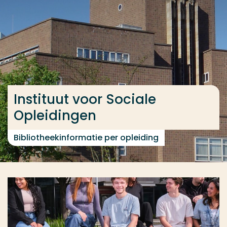
Ga direct naar de content
... > Instituut voor Sociale Opleidingen
Veel gezocht
Opleiding
Instituut voor Sociale
Contact
Opleidingen
Bibliotheekinformatie per opleiding