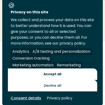
Deel deze pagina
Privacy on this site
We collect and process your data on this site
Deel
to better understand how it is used. You can
Deel
Deel
Email
Print
give your consent to all or selected
op
op
op
deze
deze
purposes, or you can decline them all. For
LinkedIn
Twitter
Facebook
pagina
pagina
more information, see our privacy policy.
Volg
Analytics
Volg
Volg
A/B testing and personalization
Volg
ons
ons
ons
ons
Conversion tracking
Juridisch
Security
A-Z Index
Contact
op
op
op
op
Marketing automation
Remarketing
LinkedIn
Facebook
YouTube
Instagram
Leveranciers
Accept all
Decline all
Toekomstmakers
Consent details
Privacy policy
© 2026 Hogeschool Rotterdam. Alle rechten voorbehouden.