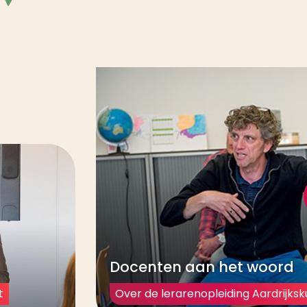
keer
kennismaken met de opleiding op de open dag
.
Docenten aan het woord
Over de lerarenopleiding Aardrijks
t