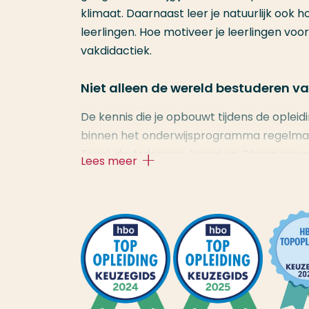
klimaat. Daarnaast leer je natuurlijk ook
leerlingen. Hoe motiveer je leerlingen voor
vakdidactiek.
Niet alleen de wereld bestuderen v
De kennis die je opbouwt tijdens de opleidi
binnen het onderwijsprogramma regelmati
Texel, de Ardennen, Nepal en Ghana gewe
Lees meer
Deeltijd iets voor jou?
Een deeltijd lerarenopleiding is een goede
Bij een deeltijdopleiding volg je de lessen
makkelijker combineren met je gezin en/o
Zie jij jezelf al voor de klas staan als do