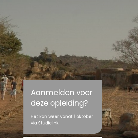
Aanmelden voor
deze opleiding?
Het kan weer vanaf 1 oktober
via Studielink