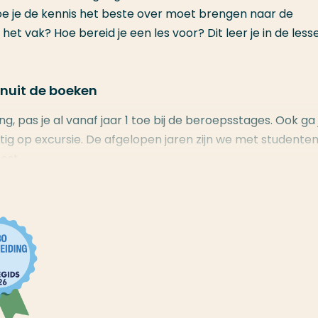
 hoe je de kennis het beste over moet brengen naar de
 het vak? Hoe bereid je een les voor? Dit leer je in de less
anuit de boeken
ng, pas je al vanaf jaar 1 toe bij de beroepsstages. Ook ga 
g op excursie. De afgelopen jaren zijn we met studente
est.
 optie als je al een baan hebt en bijvoorbeeld zorgtaken h
 meestal in de avond of op één dag(deel). Hierdoor kun je h
f werk.
cent aardrijkskunde maar heb je nog een aantal vragen? Lee