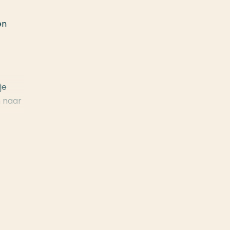
en
je
n naar
ebt.
et
s