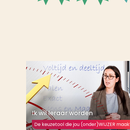
verder voor meer informatie of kom een 
Ik wil leraar worden
De keuzetool die jou (onder)WIJZER maak