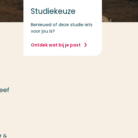
Studiekeuze
Benieuwd of deze studie iets
voor jou is?
Ontdek wat bij je past
eef
r &