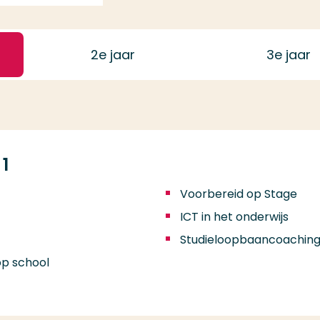
2
e jaar
3
e jaar
1
Voorbereid op Stage
ICT in het onderwijs
Studieloopbaancoachin
op school