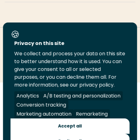
Deel deze pagina
Privacy on this site
We collect and process your data on this site
Deel
to better understand how it is used. You can
Deel
Deel
Email
Print
give your consent to all or selected
op
op
op
deze
deze
purposes, or you can decline them all. For
LinkedIn
Twitter
Facebook
pagina
pagina
more information, see our privacy policy.
Volg
Analytics
Volg
Volg
A/B testing and personalization
Volg
ons
ons
ons
ons
Conversion tracking
Juridisch
Security
A-Z Index
Contact
op
op
op
op
Marketing automation
Remarketing
LinkedIn
Facebook
YouTube
Instagram
Leveranciers
Accept all