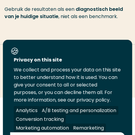
Gebruik de resultaten als een
diagnostisch beeld
van je huidige situatie
, niet als een benchmark.
Deel deze pagina
Privacy on this site
We collect and process your data on this site
Deel
to better understand how it is used. You can
Deel
Deel
Email
Print
give your consent to all or selected
op
op
op
deze
deze
purposes, or you can decline them all. For
LinkedIn
Twitter
Facebook
pagina
pagina
more information, see our privacy policy.
Volg
Analytics
Volg
Volg
A/B testing and personalization
Volg
ons
ons
ons
ons
Conversion tracking
Juridisch
Security
A-Z Index
Contact
op
op
op
op
Marketing automation
Remarketing
LinkedIn
Facebook
YouTube
Instagram