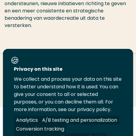
ondersteunen, nieuwe initiatieven richting te geven
en een meer consistente en strategische
benadering van waardecreatie uit data te
versterken.
Deel deze pagina
Privacy on this site
We collect and process your data on this site
Deel
to better understand how it is used. You can
Deel
Deel
Email
Print
give your consent to all or selected
op
op
op
deze
deze
purposes, or you can decline them all. For
LinkedIn
Twitter
Facebook
pagina
pagina
more information, see our privacy policy.
Volg
Analytics
Volg
Volg
A/B testing and personalization
Volg
ons
ons
ons
ons
Conversion tracking
Juridisch
Security
A-Z Index
Contact
op
op
op
op