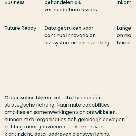
Business
behandelen als
inkoms
verhandelbare assets
Future Ready
Data gebruiken voor
Langete
continue innovatie en
en nieu
ecosysteemsamenwerking
busines
Organisaties blijven niet altijd binnen één
strategische richting. Naarmate capabilities,
ambities en samenwerkingen zich ontwikkelen,
kunnen mkb-organisaties zich geleidelijk bewegen
richting meer geavanceerde vormen van
klantinzicht, data-gedreven dienstverlening,