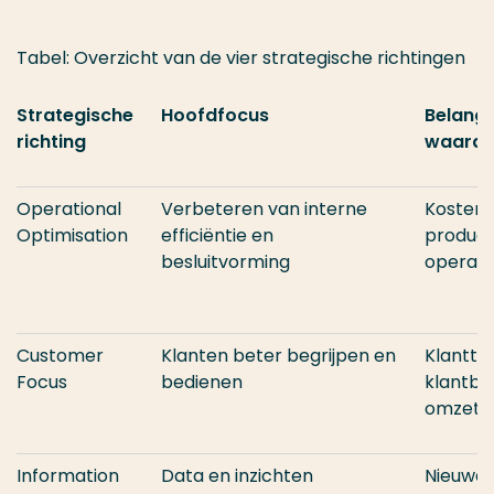
Tabel: Overzicht van de vier strategische richtingen
Strategische
Hoofdfocus
Belangr
richting
waarde
Operational
Verbeteren van interne
Kostenr
Optimisation
efficiëntie en
producti
besluitvorming
operati
Customer
Klanten beter begrijpen en
Klantte
Focus
bedienen
klantbe
omzetg
Information
Data en inzichten
Nieuwe