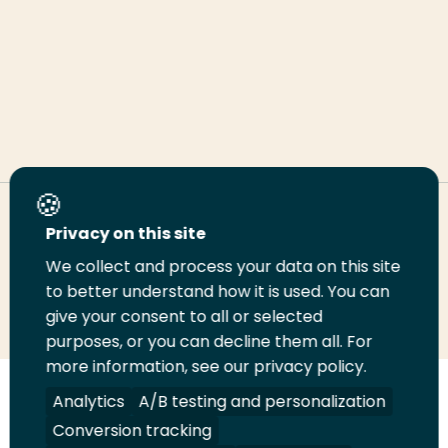
Deel deze pagina
Privacy on this site
We collect and process your data on this site
Deel
Deel
Deel
Email
Print
to better understand how it is used. You can
give your consent to all or selected
op
op
op
deze
deze
purposes, or you can decline them all. For
LinkedIn
Twitter
Facebook
pagina
pagina
more information, see our privacy policy.
Volg
Volg
Volg
Volg
Analytics
A/B testing and personalization
ons
ons
ons
ons
Conversion tracking