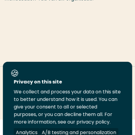
Deel deze pagina
Privacy on this site
We collect and process your data on this site
Deel
to better understand how it is used. You can
Deel
Deel
Email
Print
give your consent to all or selected
op
op
op
deze
deze
purposes, or you can decline them all. For
LinkedIn
Twitter
Facebook
pagina
pagina
more information, see our privacy policy.
Volg
Analytics
Volg
Volg
A/B testing and personalization
Volg