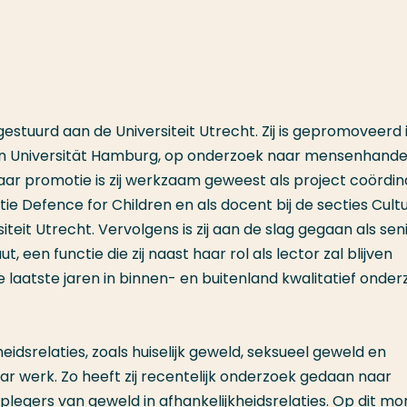
estuurd aan de Universiteit Utrecht. Zij is gepromoveerd 
 en Universität Hamburg, op onderzoek naar mensenhande
haar promotie is zij werkzaam geweest als project coördin
ie Defence for Children en als docent bij de secties Cult
iteit Utrecht. Vervolgens is zij aan de slag gegaan als sen
 een functie die zij naast haar rol als lector zal blijven
de laatste jaren in binnen- en buitenland kwalitatief onde
idsrelaties, zoals huiselijk geweld, seksueel geweld en
ar werk. Zo heeft zij recentelijk onderzoek gedaan naar
plegers van geweld in afhankelijkheidsrelaties. Op dit m