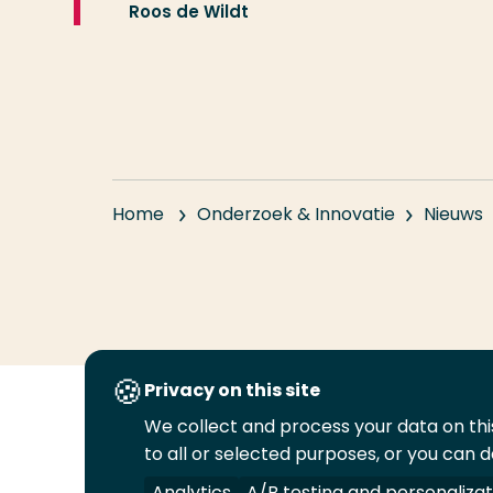
Roos de Wildt
Home
Onderzoek & Innovatie
Nieuws
Privacy on this site
We collect and process your data on this
Volg
Volg
Volg
Volg
to all or selected purposes, or you can d
ons
ons
ons
ons
Juridisch
Security
A-Z Index
C
op
op
op
op
Analytics
A/B testing and personalizat