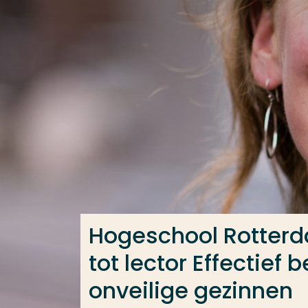
Ga direct naar de content
Veel gezocht
Opleiding
Contact
Hogeschool Rotterd
tot lector Effectief
onveilige gezinnen