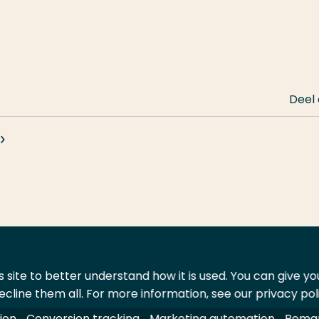
Deel
 site to better understand how it is used. You can give y
ecline them all. For more information, see our privacy pol
ontact
Leveranciers
ion
Conversion tracking
Marketing automation
Remar