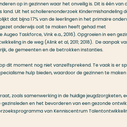
deren op in gezinnen waar het onveilig is. Dit is één van 
 land. Uit het scholierenonderzoek Kindermishandeling da
ijkt dat bijna 17% van de leerlingen in het primaire onderw
rtgezet onderwijs ooit te maken heeft gehad met
e Augeo Taskforce, Vink e.a., 2016). Opgroeien in een gezi
wikkeling in de weg (Alink et al, 2011; 2018). De aanpak va
t rijk, de gemeenten en de betrokken instanties.
op dit moment nog niet vanzelfsprekend. Te vaak is er s
 specialisme hulp bieden, waardoor de gezinnen te maken
raat, zoals samenwerking in de huidige jeugdzorgketen, 
e gezinsleden en het bevorderen van een gezonde ontwik
onderzoeksprogramma van Kenniscentrum Talentontwikkeli