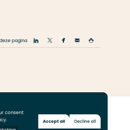
 deze pagina
Deel
Deel
Deel
Email
Print
op
op
op
deze
deze
LinkedIn
Twitter
Facebook
pagina
pagina
our consent
icy.
Accept all
Decline all
Toekomstmakers
keting