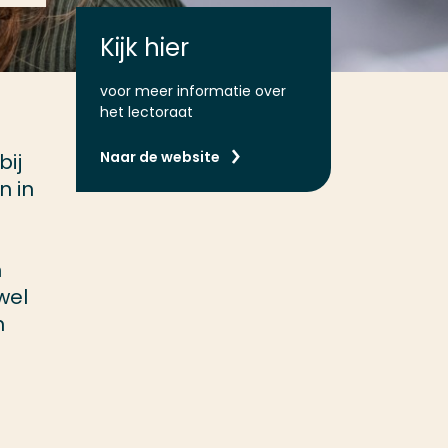
Kijk hier
voor meer informatie over
het lectoraat
Naar de website
bij
n in
n
wel
n