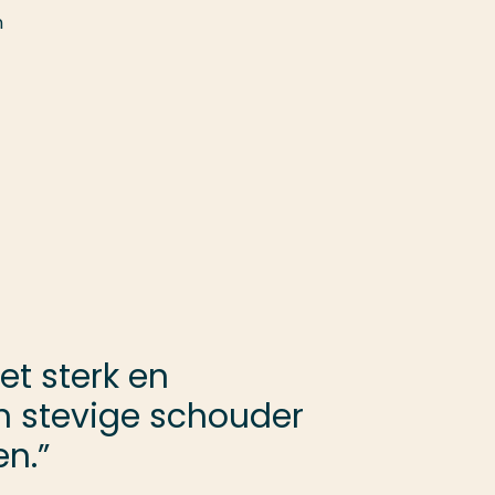
n
et sterk en
en stevige schouder
n.”