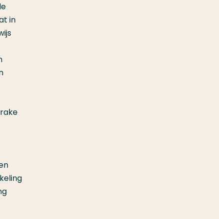
de
t in
ijs
n
n
prake
een
keling
ng