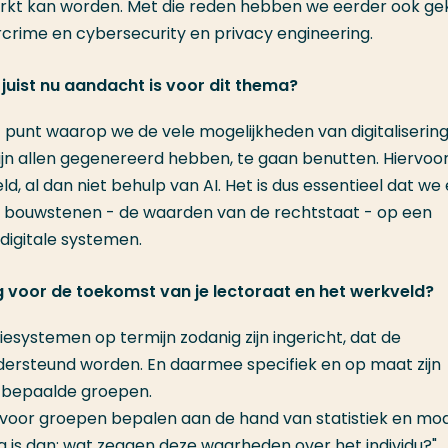
eperkt kan worden. Met die reden hebben we eerder ook g
crime en cybersecurity en privacy engineering.
 juist nu aandacht is voor dit thema?
 punt waarop we de vele mogelijkheden van digitaliserin
jn allen gegenereerd hebben, te gaan benutten. Hiervoo
 al dan niet behulp van AI. Het is dus essentieel dat we 
ke bouwstenen - de waarden van de rechtstaat - op een
digitale systemen.
 voor de toekomst van je lectoraat en het werkveld?
esystemen op termijn zodanig zijn ingericht, dat de
dersteund worden. En daarmee specifiek en op maat zijn
or bepaalde groepen.
oor groepen bepalen aan de hand van statistiek en mod
aag is dan; wat zeggen deze waarheden over het individu?"