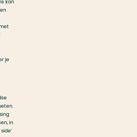
ons kan
den
 met
r
r je
dse
meten.
sing
en, in
side’