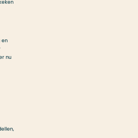
ekeken
g en
r
er nu
ellen,