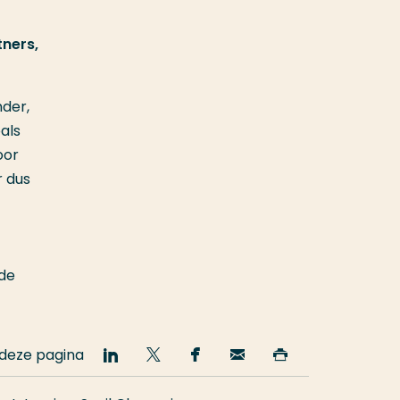
tners,
nder,
als
oor
r dus
nde
 deze pagina
Deel
Deel
Deel
Email
Print
op
op
op
deze
deze
LinkedIn
Twitter
Facebook
pagina
pagina