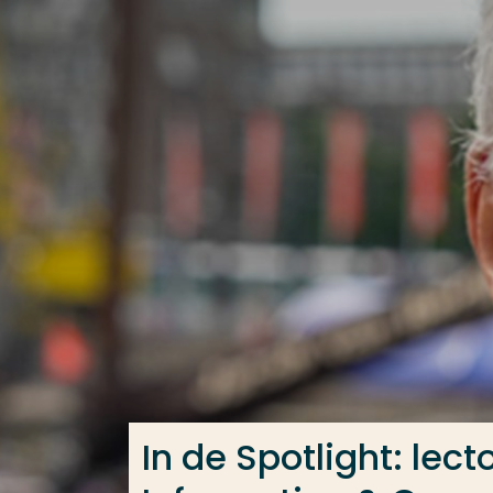
Ga direct naar de content
Veel gezocht
Opleiding
Contact
In de Spotlight: lec