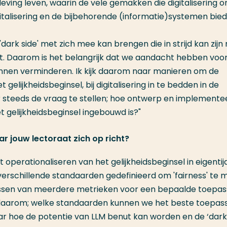
nleving leven, waarin de vele gemakken die digitalisering 
igitalisering en de bijbehorende (informatie)systemen bie
 'dark side' met zich mee kan brengen die in strijd kan zijn
. Daarom is het belangrijk dat we aandacht hebben voo
unnen verminderen. Ik kijk daarom naar manieren om de
elijkheidsbeginsel, bij digitalisering in te bedden in de
 steeds de vraag te stellen; hoe ontwerp en implementee
t gelijkheidsbeginsel ingebouwd is?"
ar jouw lectoraat zich op richt?
 operationaliseren van het gelijkheidsbeginsel in eigentij
 verschillende standaarden gedefinieerd om 'fairness' te 
sen van meerdere metrieken voor een bepaalde toepas
s daarom; welke standaarden kunnen we het beste toepass
aar hoe de potentie van LLM benut kan worden en de ‘dark 