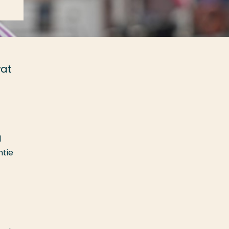
wat
n
l
ntie