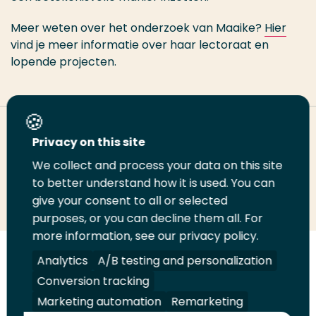
Meer weten over het onderzoek van Maaike?
Hier
vind je meer informatie over haar lectoraat en
lopende projecten.
Deel deze pagina
Privacy on this site
We collect and process your data on this site
Deel
to better understand how it is used. You can
Deel
Deel
Email
Print
give your consent to all or selected
op
op
op
deze
deze
purposes, or you can decline them all. For
LinkedIn
Twitter
Facebook
pagina
pagina
more information, see our privacy policy.
Volg
Analytics
Volg
Volg
A/B testing and personalization
Volg
ons
ons
ons
ons
Conversion tracking
Juridisch
Security
A-Z Index
Contact
op
op
op
op
Marketing automation
Remarketing
LinkedIn
Facebook
YouTube
Instagram