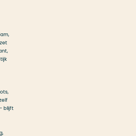
dam,
zet
ant,
tijk
ots,
zelf
blijft
g,