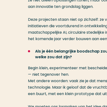
ze niet alleen oplossingen tonen, maar 
aan innovatie ten grondslag liggen.
Deze projecten staan niet op zichzelf: 
initiatieven die voortdurend in ontwikkeling
maatschappelijke AI, circulaire stedelijke
het komende jaar verder bouwen aan een m
Als je één belangrijke boodschap zo
welke zou dat zijn?
Begin klein, experimenteer met bescheiden
— niet tegenover hen.
Met andere woorden: vaak zie je dat mens
technologie. Maar ik geloof dat de vrucht
een buurt, met een klein prototype dat uitno
We moeten ons losmaken van het idee dat 