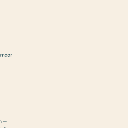
, maar
n —