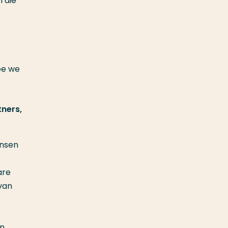
 die
ee we
tners,
ensen
are
van
in