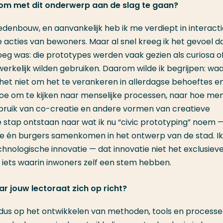
 om met dit onderwerp aan de slag te gaan?
tedenbouw, en aanvankelijk heb ik me verdiept in interact
cties van bewoners. Maar al snel kreeg ik het gevoel d
noeg was: die prototypes werden vaak gezien als curiosa o
n werkelijk wilden gebruiken. Daarom wilde ik begrijpen: w
 het niet om het te verankeren in allerdagse behoeftes e
oe om te kijken naar menselijke processen, naar hoe me
bruik van co-creatie en andere vormen van creatieve
de stap ontstaan naar wat ik nu “civic prototyping” noem 
e én burgers samenkomen in het ontwerp van de stad. Ik
chnologische innovatie — dat innovatie niet het exclusiev
 iets waarin inwoners zelf een stem hebben.
ar jouw lectoraat zich op richt?
ch dus op het ontwikkelen van methoden, tools en process