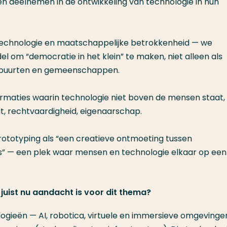
 deelnemen in de ontwikkeling van technologie in hun
 technologie en maatschappelijke betrokkenheid — we
 om “democratie in het klein” te maken, niet alleen als
en buurten en gemeenschappen.
formaties waarin technologie niet boven de mensen staat
eit, rechtvaardigheid, eigenaarschap.
Prototyping als “een creatieve ontmoeting tussen
” — een plek waar mensen en technologie elkaar op een
 juist nu aandacht is voor dit thema?
logieën — AI, robotica, virtuele en immersieve omgevinge