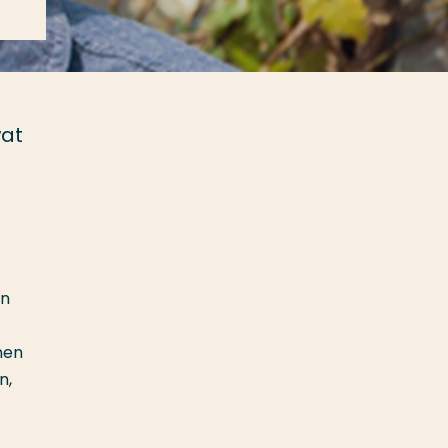
wat
n
jn
nen
n,