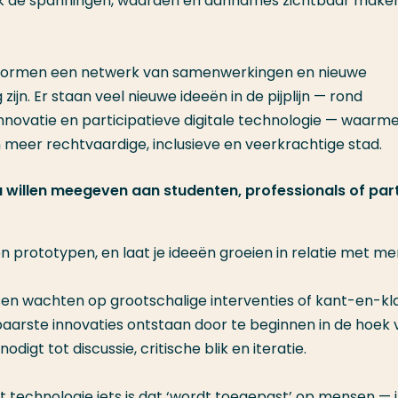
ook de spanningen, waarden en aannames zichtbaar maken
ze vormen een netwerk van samenwerkingen en nieuwe
 zijn. Er staan veel nieuwe ideeën in de pijplijn — rond
 innovatie en participatieve digitale technologie — waarm
eer rechtvaardige, inclusieve en veerkrachtige stad.
u willen meegeven aan studenten, professionals of par
 prototypen, en laat je ideeën groeien in relatie met m
en wachten op grootschalige interventies of kant-en-kl
baarste innovaties ontstaan door te beginnen in de hoek 
digt tot discussie, critische blik en iteratie.
technologie iets is dat ‘wordt toegepast’ op mensen — 