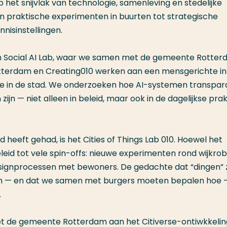
 het snijvlak van technologie, samenleving en stedelijke
an praktische experimenten in buurten tot strategische
isinstellingen.
am Social AI Lab, waar we samen met de gemeente Rotter
Rotterdam en Creating010 werken aan een mensgerichte in
tie in de stad. We onderzoeken hoe AI-systemen transpar
ijn — niet alleen in beleid, maar ook in de dagelijkse prak
d heeft gehad, is het Cities of Things Lab 010. Hoewel het
eleid tot vele spin-offs: nieuwe experimenten rond wijkrob
esignprocessen met bewoners. De gedachte dat “dingen” 
 — en dat we samen met burgers moeten bepalen hoe — 
.
t de gemeente Rotterdam aan het Citiverse-ontiwkkelin