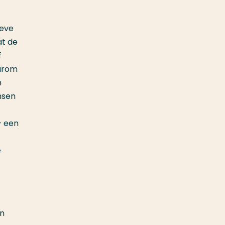
ieve
at de
f
aarom
n
nsen
— een
e
en