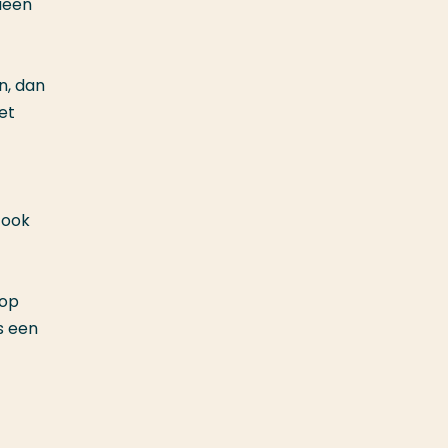
gieën
n, dan
et
 ook
 op
s een