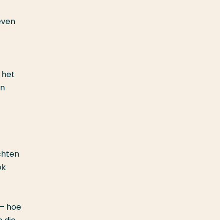
even
 het
en
chten
ok
 — hoe