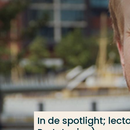
Ga direct naar de content
Veel gezocht
Opleiding
Contact
In de spotlight; lec