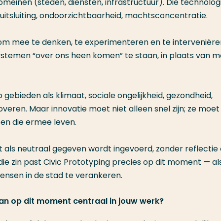
omeinen (steden, diensten, infrastructuur). Die technolo
 uitsluiting, ondoorzichtbaarheid, machtsconcentratie.
om mee te denken, te experimenteren en te interveniëre
stemen “over ons heen komen” te staan, in plaats van m
gebieden als klimaat, sociale ongelijkheid, gezondheid,
noveren. Maar innovatie moet niet alleen snel zijn; ze moet
sen die ermee leven.
et als neutraal gegeven wordt ingevoerd, zonder reflectie
die zin past Civic Prototyping precies op dit moment — al
nsen in de stad te verankeren.
an op dit moment centraal in jouw werk?