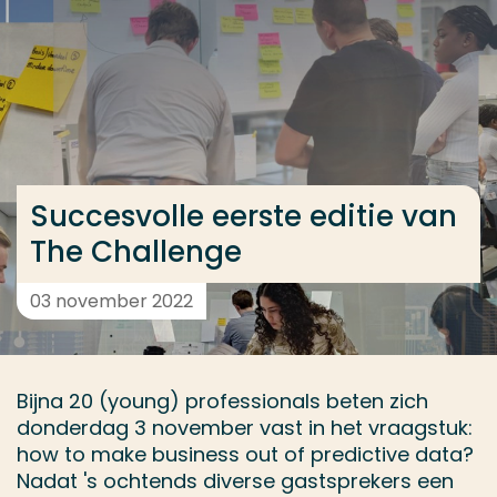
Ga direct naar de content
... > Succesvolle eerste editie van The Challenge
Veel gezocht
Opleiding
Succesvolle eerste editie van
Contact
The Challenge
03 november 2022
Bijna 20 (young) professionals beten zich
donderdag 3 november vast in het vraagstuk:
how to make business out of predictive data?
Nadat 's ochtends diverse gastsprekers een