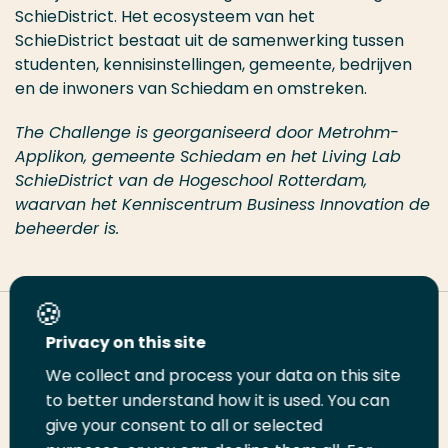
SchieDistrict. Het ecosysteem van het
SchieDistrict bestaat uit de samenwerking tussen
studenten, kennisinstellingen, gemeente, bedrijven
en de inwoners van Schiedam en omstreken.
The Challenge is georganiseerd door Metrohm-
Applikon, gemeente Schiedam en het Living Lab
SchieDistrict van de Hogeschool Rotterdam,
waarvan het Kenniscentrum Business Innovation de
beheerder is.
Deel deze pagina
Privacy on this site
We collect and process your data on this site
Deel
to better understand how it is used. You can
Deel
Deel
Email
Print
give your consent to all or selected
op
op
op
deze
deze