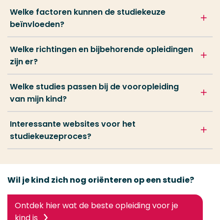
Welke factoren kunnen de studiekeuze
beïnvloeden?
Welke richtingen en bijbehorende opleidingen
zijn er?
Welke studies passen bij de vooropleiding
van mijn kind?
Interessante websites voor het
studiekeuzeproces?
Wil je kind zich nog oriënteren op een studie?
Ontdek hier wat de beste opleiding voor je
kind is