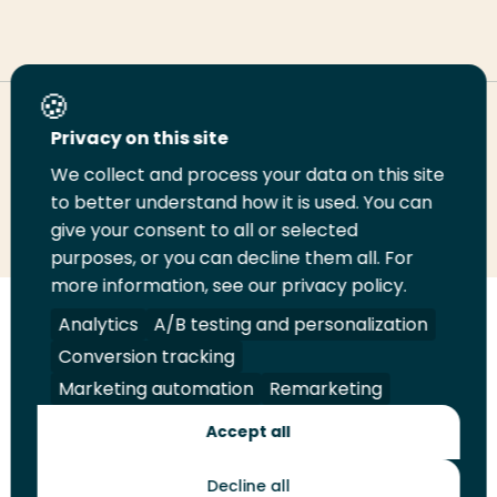
Deel deze pagina
Privacy on this site
We collect and process your data on this site
Deel
to better understand how it is used. You can
Deel
Deel
Email
Print
give your consent to all or selected
op
op
op
deze
deze
purposes, or you can decline them all. For
LinkedIn
Twitter
Facebook
pagina
pagina
more information, see our privacy policy.
Volg
Analytics
Volg
Volg
A/B testing and personalization
Volg
ons
ons
ons
ons
Conversion tracking
Juridisch
Security
A-Z Index
Contact
op
op
op
op
Marketing automation
Remarketing
LinkedIn
Facebook
YouTube
Instagram
Leveranciers
Accept all
Decline all