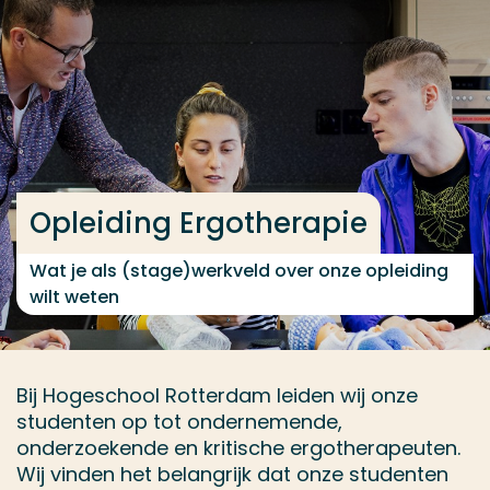
Ga direct naar de content
... > Contact
Veel gezocht
Opleiding
Opleiding Ergotherapie
Contact
Wat je als (stage)werkveld over onze opleiding
wilt weten
Bij Hogeschool Rotterdam leiden wij onze
studenten op tot ondernemende,
onderzoekende en kritische ergotherapeuten.
Wij vinden het belangrijk dat onze studenten