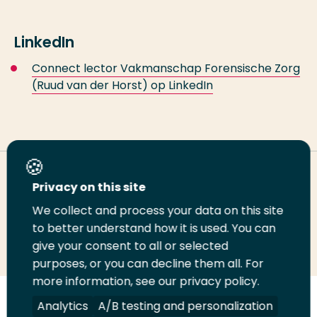
LinkedIn
Connect lector Vakmanschap Forensische Zorg
(Ruud van der Horst) op LinkedIn
Deel deze pagina
Privacy on this site
We collect and process your data on this site
to better understand how it is used. You can
Deel
Deel
Deel
Email
Print
give your consent to all or selected
op
op
op
deze
deze
purposes, or you can decline them all. For
LinkedIn
Twitter
Facebook
pagina
pagina
more information, see our privacy policy.
Analytics
A/B testing and personalization
Volg
Volg
Volg
Volg