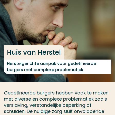
Ga direct naar de content
... > Huis van Herstel
Veel gezocht
Opleiding
Huis van Herstel
Contact
Herstelgerichte aanpak voor gedetineerde
burgers met complexe problematiek
Gedetineerde burgers hebben vaak te maken
met diverse en complexe problematiek zoals
verslaving, verstandelijke beperking of
schulden. De huidige zorg sluit onvoldoende