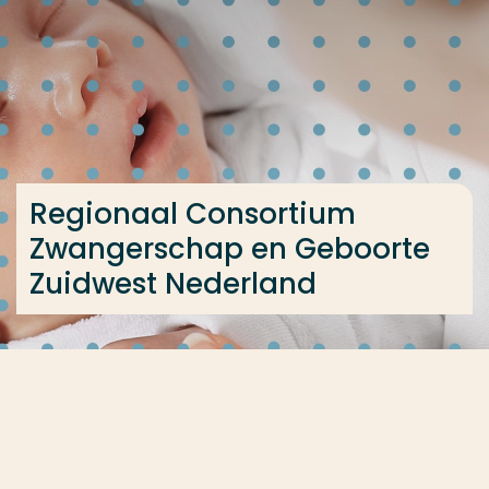
Ga direct naar de content
... > Over het consortium
Veel gezocht
Opleiding
Regionaal Consortium
Contact
Zwangerschap en Geboorte
Zuidwest Nederland