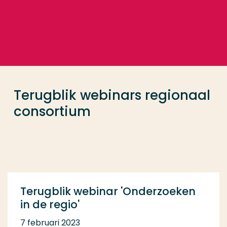
Ga direct naar de content
... > Terugblik webinars regionaal consortium
Veel gezocht
Opleiding
Terugblik webinars regionaal
Contact
consortium
Terugblik webinar 'Onderzoeken
in de regio'
7 februari 2023