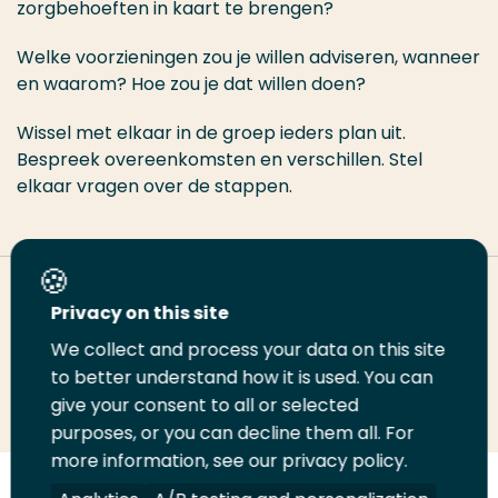
zorgbehoeften in kaart te brengen?
Welke voorzieningen zou je willen adviseren, wanneer
en waarom? Hoe zou je dat willen doen?
Wissel met elkaar in de groep ieders plan uit.
Bespreek overeenkomsten en verschillen. Stel
elkaar vragen over de stappen.
Deel deze pagina
Privacy on this site
We collect and process your data on this site
Deel
to better understand how it is used. You can
Deel
Deel
Email
Print
give your consent to all or selected
op
op
op
deze
deze
purposes, or you can decline them all. For
LinkedIn
Twitter
Facebook
pagina
pagina
more information, see our privacy policy.