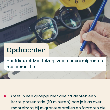
Ga direct naar de content
... > Opdrachten
Veel gezocht
Opleiding
Opdrachten
Contact
Hoofdstuk 4: Mantelzorg voor oudere migranten
met dementie
Geef in een groepje met drie studenten een
korte presentatie (10 minuten) aan je klas over
mantelzorg bij migrantenfamilies en factoren die