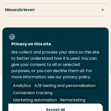
Nieuwsbrieven
Deel deze pagina
Privacy on this site
We collect and process your data on this site
Deel
to better understand how it is used. You can
Deel
Deel
Email
Print
give your consent to all or selected
op
op
op
deze
deze
purposes, or you can decline them all. For
LinkedIn
Twitter
Facebook
pagina
pagina
more information, see our privacy policy.
Volg
Analytics
Volg
Volg
A/B testing and personalization
Volg
ons
ons
ons
ons
Conversion tracking
Juridisch
Security
A-Z Index
Contact
op
op
op
op
Marketing automation
Remarketing
LinkedIn
Facebook
YouTube
Instagram
Leveranciers
Accept all