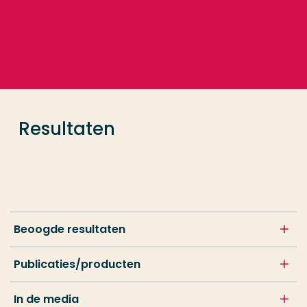
Ga direct naar de content
... > Resultaten
Veel gezocht
Opleiding
Resultaten
Contact
Beoogde resultaten
Publicaties/producten
In de media