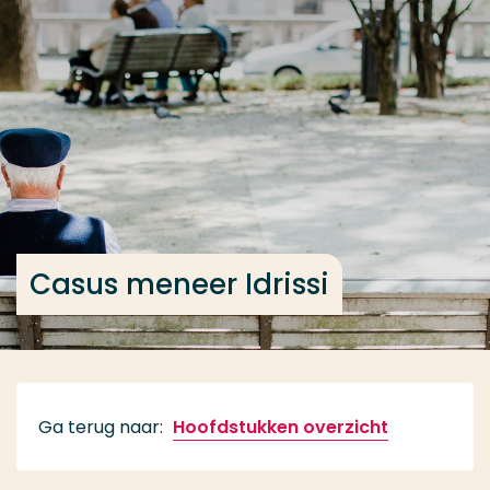
Ga direct naar de content
... > Casus meneer Idrissi
Veel gezocht
Opleiding
Contact
Casus meneer Idrissi
Ga terug naar:
Hoofdstukken overzicht