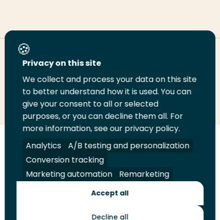
Deel deze pagina
Privacy on this site
We collect and process your data on this site
Deel
to better understand how it is used. You can
Deel
Deel
Email
Print
give your consent to all or selected
op
op
op
deze
deze
purposes, or you can decline them all. For
LinkedIn
Twitter
Facebook
pagina
pagina
more information, see our privacy policy.
Volg
Analytics
Volg
Volg
A/B testing and personalization
Volg
ons
ons
ons
ons
Conversion tracking
Juridisch
Security
A-Z Index
Contact
op
op
op
op
Marketing automation
Remarketing
LinkedIn
Facebook
YouTube
Instagram
Leveranciers
Accept all
Decline all