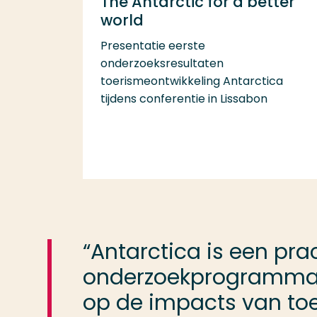
The Antarctic for a better
world
Presentatie eerste
onderzoeksresultaten
toerismeontwikkeling Antarctica
tijdens conferentie in Lissabon
“Antarctica is een pra
onderzoekprogramma is 
op de impacts van toe