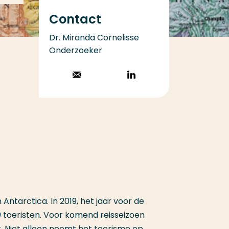
Contact
Dr. Miranda Cornelisse
Onderzoeker
Stuur een email
Volg op
LinkedIn
Antarctica. In 2019, het jaar voor de
 toeristen. Voor komend reisseizoen
 Niet alleen neemt het toerisme op