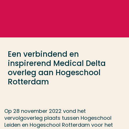
Ga direct naar de content
... > Een verbindend en inspirerend Medical Delta 
Veel gezocht
Opleiding
Een verbindend en
Contact
inspirerend Medical Delta
overleg aan Hogeschool
Rotterdam
Op 28 november 2022 vond het
vervolgoverleg plaats tussen Hogeschool
Leiden en Hogeschool Rotterdam voor het