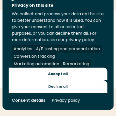
op
op
op
deze
deze
Privacy on this site
LinkedIn
Twitter
Facebook
pagina
pagina
We collect and process your data on this site
to better understand how it is used. You can
Volg
Volg
Volg
Volg
give your consent to all or selected
ons
ons
ons
ons
Juridisch
purposes, or you can decline them all. For
Security
A-Z Index
Contact
op
op
op
op
more information, see our privacy policy.
LinkedIn
Facebook
YouTube
Instagram
Leveranciers
Analytics
A/B testing and personalization
Conversion tracking
Toekomstmakers
Marketing automation
Remarketing
Accept all
© 2026 Hogeschool Rotterdam. Alle rechten voorbehouden.
Decline all
Consent details
Privacy policy