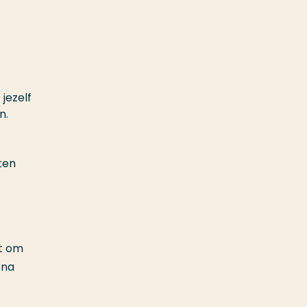
jezelf
n.
ten
pt om
 na