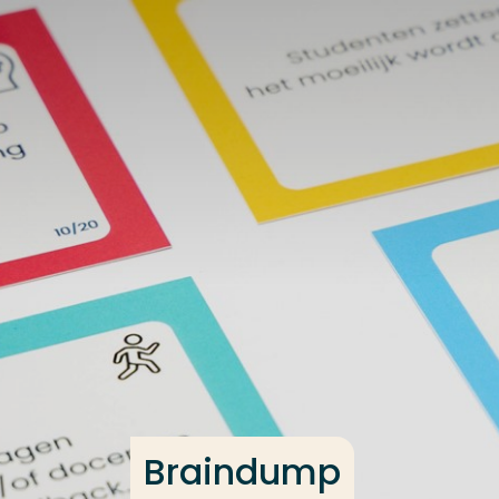
Ga direct naar de content
Veel gezocht
Opleiding
Contact
Braindump