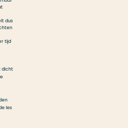
, maar
at
lt dus
achten
r tijd
 dicht
je
dden
de les