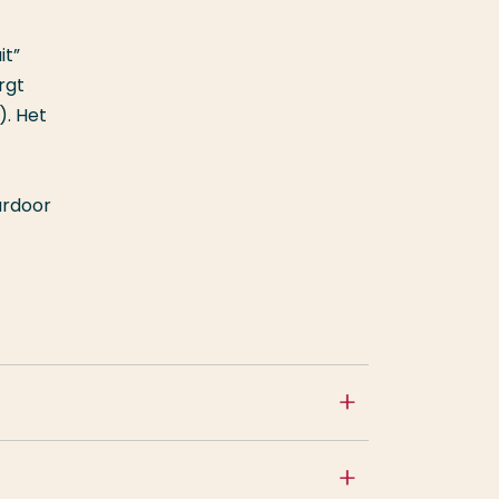
it”
rgt
). Het
ardoor