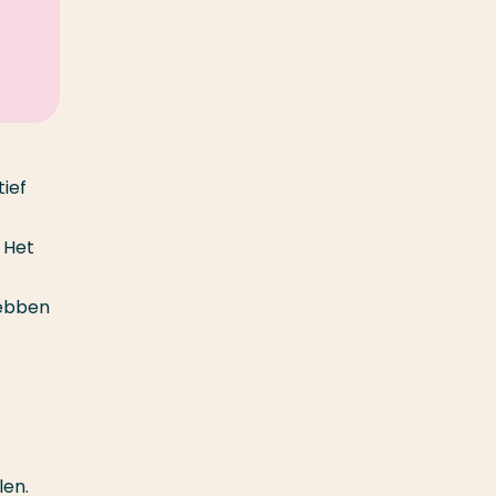
tief
 Het
hebben
len.