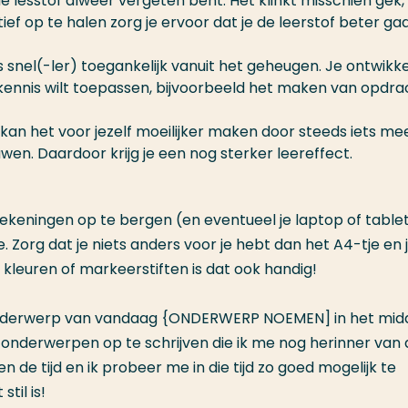
de lesstof alweer vergeten bent. Het klinkt misschien gek
ief op te halen zorg je ervoor dat je de leerstof beter ga
 snel(-ler) toegankelijk vanuit het geheugen. Je ontwikke
de kennis wilt toepassen, bijvoorbeeld het maken van opdr
 kan het voor jezelf moeilijker maken door steeds iets mee
n. Daardoor krijg je een nog sterker leereffect.
ntekeningen op te bergen (en eventueel je laptop of tablet
. Zorg dat je niets anders voor je hebt dan het A4-tje en 
 kleuren of markeerstiften is dat ook handig!
fdonderwerp van vandaag {ONDERWERP NOEMEN] in het mi
 onderwerpen op te schrijven die ik me nog herinner van 
de tijd en ik probeer me in die tijd zo goed mogelijk te
til is!