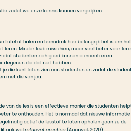
lie zodat we onze kennis kunnen vergelijken.
n tafel af halen en benadruk hoe belangrijk het is om het 
et leren. Minder leuk misschien, maar veel beter voor lere
eit, zodat studenten zich goed kunnen concentreren
r degenen die dat niet hebben.
 je die kunt laten zien aan studenten en zodat de studen
n met die van jou.
nde van de les is een effectieve manier die studenten hel
beter te onthouden. Het is normaal dat nieuwe informatie
egelmatig actief de lesstof te laten ophalen gaan ze de
dit ook wel
retrieval practice
(Agarwal, 2020).