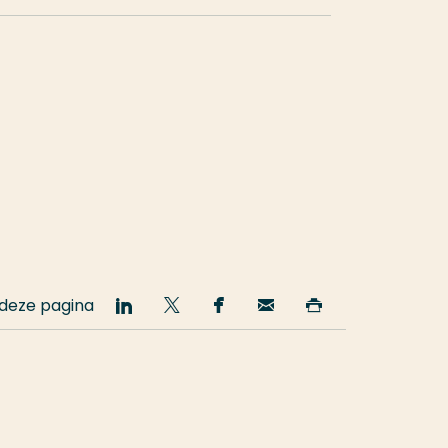
 deze pagina
Deel
Deel
Deel
Email
Print
op
op
op
deze
deze
LinkedIn
Twitter
Facebook
pagina
pagina