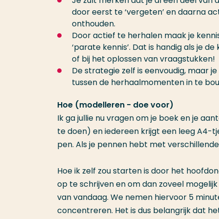
Je zult merken dat je al een deel van 
door eerst te ‘vergeten’ en daarna act
onthouden.
Door actief te herhalen maak je kennis
‘parate kennis’. Dat is handig als je 
of bij het oplossen van vraagstukken!
De strategie zelf is eenvoudig, maar je
tussen de herhaalmomenten in te bouwe
Hoe (modelleren - doe voor)
Ik ga jullie nu vragen om je boek en je aa
te doen) en iedereen krijgt een leeg A4-tje
pen. Als je pennen hebt met verschillende
Hoe ik zelf zou starten is door het hoo
op te schrijven en om dan zoveel mogelijk
van vandaag. We nemen hiervoor 5 minuten 
concentreren. Het is dus belangrijk dat het s