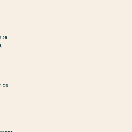
n te
e,
n de