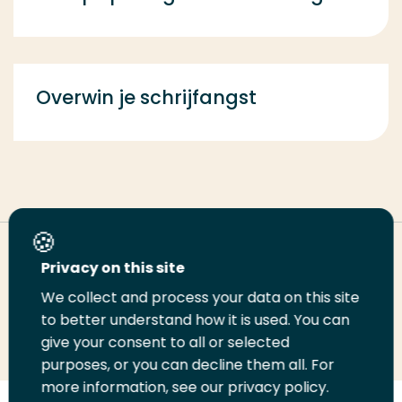
Overwin je schrijfangst
Deel deze pagina
Privacy on this site
We collect and process your data on this site
Deel
to better understand how it is used. You can
Deel
Deel
Email
Print
give your consent to all or selected
op
op
op
deze
deze
purposes, or you can decline them all. For
LinkedIn
Twitter
Facebook
pagina
pagina
more information, see our privacy policy.