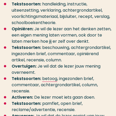
Tekstsoorten:
handleiding, instructie,
uiteenzetting, verklaring, achtergrondartikel,
voorlichtingsmateriaal, bijsluiter, recept, verslag,
schoolboekentheorie.
Opiniëren:
Je wil de lezer aan het denken zetten,
een eigen mening laten vormen, ook door te
laten merken hoe jij er zelf over denkt.
Tekstsoorten:
beschouwing, achtergrondartikel,
ingezonden brief, commentaar, opiniërend
artikel, recensie, column.
Overtuigen:
Je wil dat de lezer jouw mening
overneemt.
Tekstsoorten:
betoog
, ingezonden brief,
commentaar, achtergrondartikel, column,
recensie.
Activeren:
De lezer moet iets gaan doen.
Tekstsoorten:
pamflet, open brief,
reclame/advertentie, recensie.
Amuseren:
Je wil dat de lezer geniet van jouw