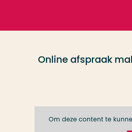
Ga direct naar de content
Veel gezocht
Opleiding
Online afspraak ma
Contact
Om deze content te kunne