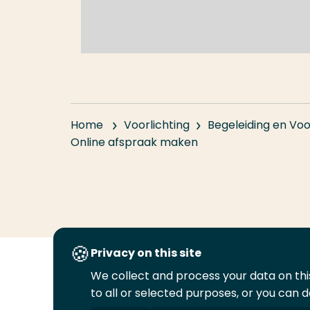
Home
Voorlichting
Begeleiding en Voo
Online afspraak maken
Privacy on this site
We collect and process your data on this
Volg
Volg
Volg
Volg
to all or selected purposes, or you can d
ons
ons
ons
ons