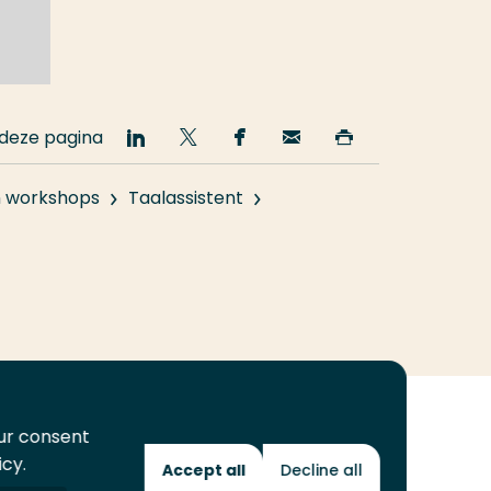
 deze pagina
Deel
Deel
Deel
Email
Print
op
op
op
deze
deze
LinkedIn
Twitter
Facebook
pagina
pagina
n workshops
Taalassistent
our consent
icy.
Accept all
Decline all