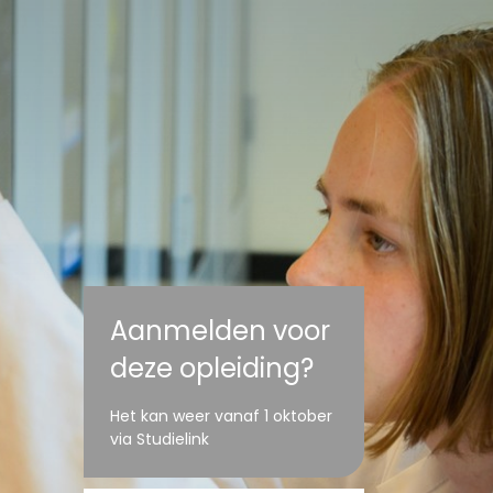
Aanmelden voor
deze opleiding?
Het kan weer vanaf 1 oktober
via Studielink