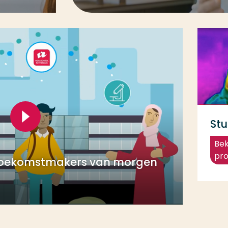
St
Bek
pro
 toekomstmakers van morgen