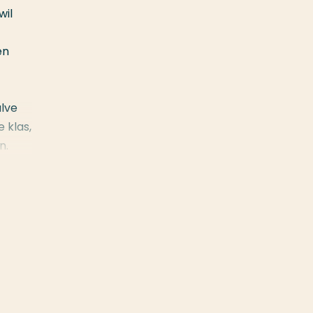
wil
en
alve
 klas,
n.
de