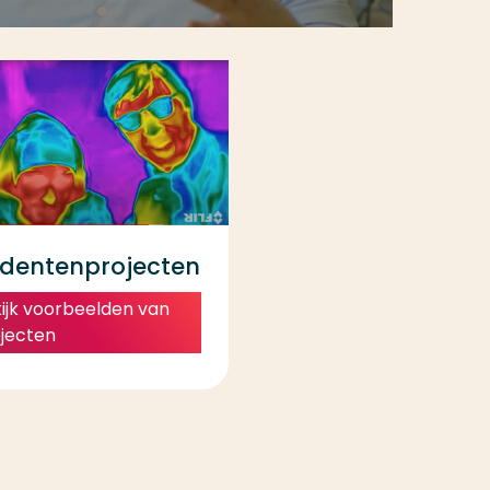
udentenprojecten
ijk voorbeelden van
jecten