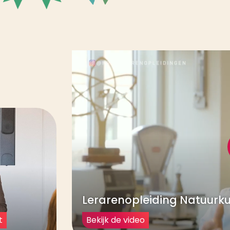
Lerarenopleiding Natuurk
Bekijk de video
t