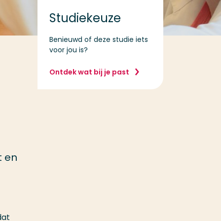
Studiekeuze
Benieuwd of deze studie iets
voor jou is?
Ontdek wat bij je past
t en
dat