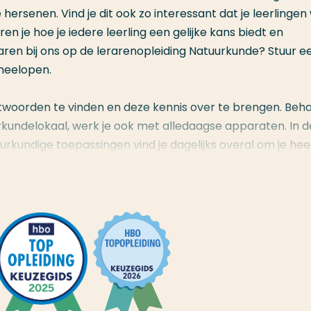
ersenen. Vind je dit ook zo interessant dat je leerlingen 
eren je hoe je iedere leerling een gelijke kans biedt en
rvaren bij ons op de lerarenopleiding Natuurkunde? Stuur e
meelopen.
ntwoorden te vinden en deze kennis over te brengen. Beh
undelokaal, werk je ook met alledaagse apparaten. In de
uurkundige toepassingen vind je dagelijks overal om je hee
ervoersmiddelen. In je lessen kun je dan ook eindeloos
e leefwereld van jouw leerlingen.
tudie. We verwachten dat je minimaal havo met natuurkun
 is dat een pluspunt.