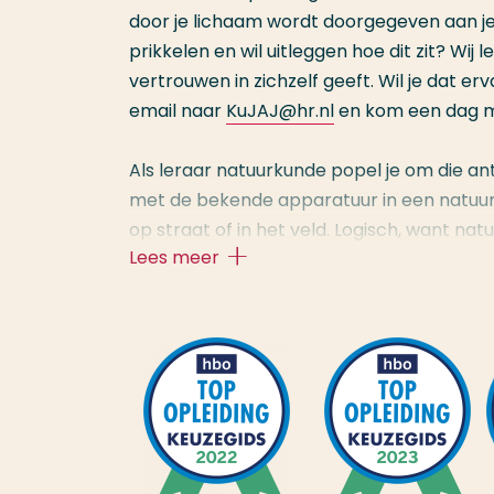
door je lichaam wordt doorgegeven aan je h
prikkelen en wil uitleggen hoe dit zit? Wij l
vertrouwen in zichzelf geeft. Wil je dat e
email naar
KuJAJ@hr.nl
en kom een dag 
Als leraar natuurkunde popel je om die a
met de bekende apparatuur in een natuurk
op straat of in het veld. Logisch, want nat
Lees meer
Denk maar aan je smartphone en diverse v
voorbeelden gebruiken die aansluiten op d
Natuurkunde is een leuke, maar pittige s
hebt afgerond. Heb je ook wiskunde B? Dan