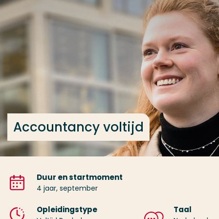
Ga direct naar de content
... > Accountancy voltijd
Veel gezocht
Opleiding
Contact
Accountancy voltijd
Duur en startmoment
4 jaar, september
Opleidingstype
Taal