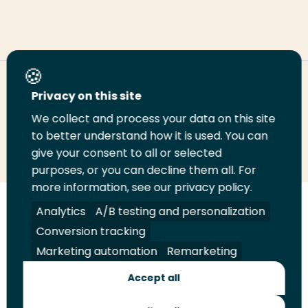
Deel deze pagina
Privacy on this site
We collect and process your data on this site
Deel
Deel
Deel
Email
Print
to better understand how it is used. You can
give your consent to all or selected
op
op
op
deze
deze
purposes, or you can decline them all. For
LinkedIn
Twitter
Facebook
pagina
pagina
more information, see our privacy policy.
Volg
Volg
Volg
Volg
Analytics
A/B testing and personalization
ons
ons
ons
ons
Conversion tracking
Juridisch
Security
A-Z Index
Contact
op
op
op
op
Marketing automation
Remarketing
LinkedIn
Facebook
YouTube
Instagram
Leveranciers
Accept all